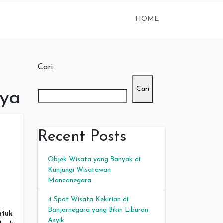
HOME
Cari
Cari
aya
Recent Posts
Objek Wisata yang Banyak di
Kunjungi Wisatawan
Mancanegara
4 Spot Wisata Kekinian di
Banjarnegara yang Bikin Liburan
ntuk
Asyik