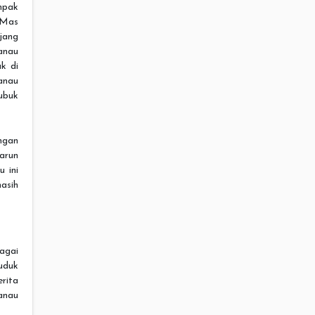
mpak
 Mas
jang
anau
k di
anau
ubuk
ngan
arun
u ini
asih
agai
uduk
erita
anau