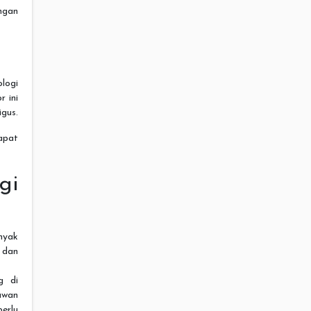
ngan
logi
r ini
gus.
apat
gi
nyak
 dan
g di
awan
erlu