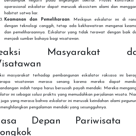
berdampak negatif pada lingkungan sekitar. Proses konstruksi
operasional eskalator dapat merusak ekosistem alami dan mengga
habitat satwa liar.
Keamanan dan Pemeliharaan
: Meskipun eskalator ini di ran
dengan teknologi canggih, tetap ada kekhawatiran mengenai keam
dan pemeliharaannya. Eskalator yang tidak terawat dengan baik d
menjadi sumber bahaya bagi wisatawan.
eaksi Masyarakat d
isatawan
ksi masyarakat terhadap pembangunan eskalator raksasa ini bera
erapa wisatawan merasa senang karena mereka dapat menik
andangan indah tanpa harus bersusah payah mendaki. Mereka mengan
lator ini sebagai solusi praktis yang memudahkan perjalanan wisata. N
 juga yang merasa bahwa eskalator ini merusak keindahan alami pegunu
 menghilangkan pengalaman mendaki yang sesungguhnya.
asa Depan Pariwisata 
iongkok