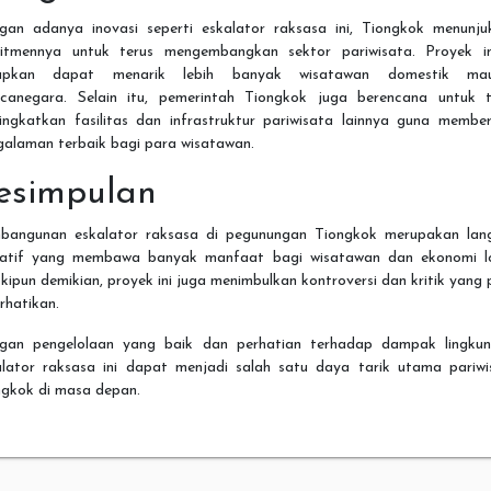
gan adanya inovasi seperti eskalator raksasa ini, Tiongkok menunju
itmennya untuk terus mengembangkan sektor pariwisata. Proyek in
apkan dapat menarik lebih banyak wisatawan domestik ma
canegara. Selain itu, pemerintah Tiongkok juga berencana untuk t
ingkatkan fasilitas dan infrastruktur pariwisata lainnya guna member
galaman terbaik bagi para wisatawan.
esimpulan
bangunan eskalator raksasa di pegunungan Tiongkok merupakan lan
vatif yang membawa banyak manfaat bagi wisatawan dan ekonomi lo
ipun demikian, proyek ini juga menimbulkan kontroversi dan kritik yang 
rhatikan.
gan pengelolaan yang baik dan perhatian terhadap dampak lingkun
alator raksasa ini dapat menjadi salah satu daya tarik utama pariwi
ngkok di masa depan.