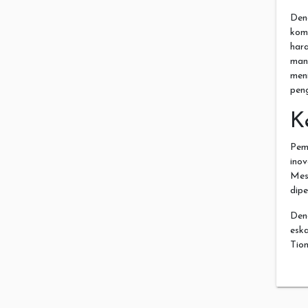
Den
kom
har
man
men
pen
K
Pem
ino
Mesk
dipe
Den
esk
Tio