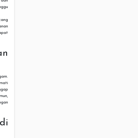
 dan
nggu
cang
anan
apat
an
gam.
mati
ggap
amun,
ngan
di