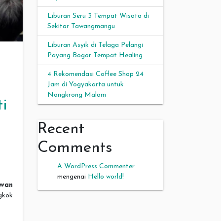
Liburan Seru 3 Tempat Wisata di
Sekitar Tawangmangu
Liburan Asyik di Telaga Pelangi
Payang Bogor Tempat Healing
4 Rekomendasi Coffee Shop 24
Jam di Yogyakarta untuk
Nongkrong Malam
i
Recent
Comments
A WordPress Commenter
mengenai
Hello world!
awan
gkok