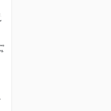
.
ur
awa
ng,
h