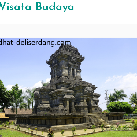
 Wisata Budaya