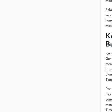
mele
Sela
sebu
han
mas
K
B
Kei
Gun
men
ban
ala
Ten
Pant
juga
yan
men
Tim