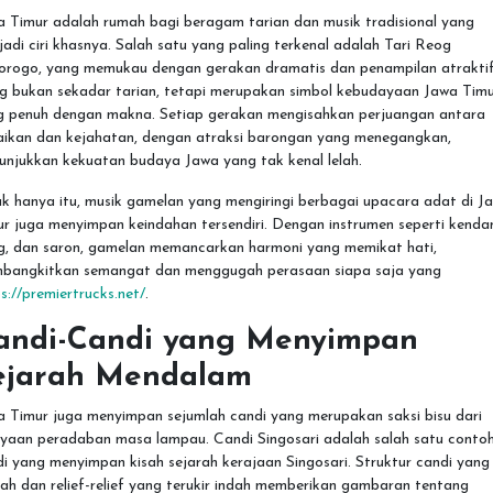
a Timur adalah rumah bagi beragam tarian dan musik tradisional yang
adi ciri khasnya. Salah satu yang paling terkenal adalah Tari Reog
orogo, yang memukau dengan gerakan dramatis dan penampilan atraktif
g bukan sekadar tarian, tetapi merupakan simbol kebudayaan Jawa Tim
g penuh dengan makna. Setiap gerakan mengisahkan perjuangan antara
aikan dan kejahatan, dengan atraksi barongan yang menegangkan,
unjukkan kekuatan budaya Jawa yang tak kenal lelah.
k hanya itu, musik gamelan yang mengiringi berbagai upacara adat di J
r juga menyimpan keindahan tersendiri. Dengan instrumen seperti kenda
g, dan saron, gamelan memancarkan harmoni yang memikat hati,
bangkitkan semangat dan menggugah perasaan siapa saja yang
s://premiertrucks.net/
.
andi-Candi yang Menyimpan
ejarah Mendalam
a Timur juga menyimpan sejumlah candi yang merupakan saksi bisu dari
ayaan peradaban masa lampau. Candi Singosari adalah salah satu conto
i yang menyimpan kisah sejarah kerajaan Singosari. Struktur candi yang
h dan relief-relief yang terukir indah memberikan gambaran tentang