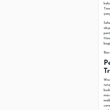
keh
Timu
yan
Sela
obje
pen
Hin
bag
Baca
P
T
Wisa
teta
buda
masy
meli
cer