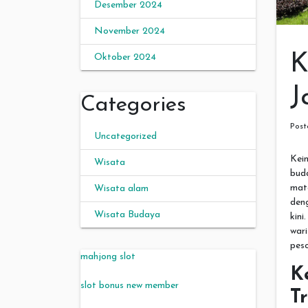
Desember 2024
November 2024
K
Oktober 2024
J
Categories
Pos
Uncategorized
Kei
Wisata
bud
mata
Wisata alam
den
Wisata Budaya
kin
war
pes
mahjong slot
K
slot bonus new member
T